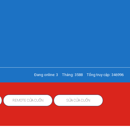
Đang online: 3
Tháng: 3588
Tổng truy cập: 346996
REMOTE CỬA CUỐN
SỬA CỬA CUỐN