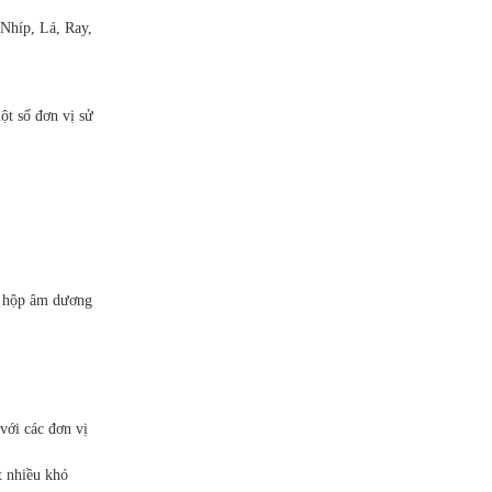
 Nhíp, Lá, Ray,
ột số đơn vị sử
i hộp âm dương
với các đơn vị
t nhiều khó