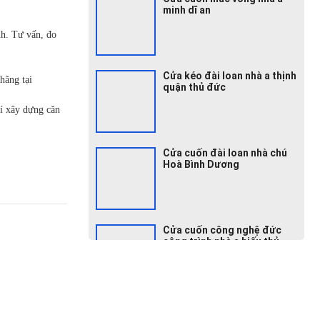
minh dĩ an
nh. Tư vấn, đo
Cửa kéo đài loan nhà a thịnh
hãng tại
quận thủ đức
hí xây dựng căn
Cửa cuốn đài loan nhà chú
Hoà Bình Dương
Cửa cuốn công nghệ đức
công trình nhà a hiếu thủ
dầu 1