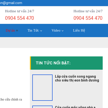
.vn@gmail.com
Hotline tư vấn 24/7
Hotline tư vấn 24/7
0904 554 470
0904 554 470
Dự án
Tin Tức
Video
Liên Hệ
TIN TỨC NỔI BẬT:
Lắp cửa cuốn song ngang
cho siêu thị eon bình dương
cho cửa chính ra
Cửa cuốn mắc võng nhà a