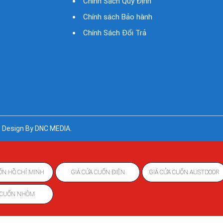
Chính Sách Quy Định
Chính sách Bảo hành
Chính Sách Đổi Trả
 Design By DNC MEDIA.
ỐN HỒ CHÍ MINH
GIÁ CỬA CUỐN ĐIỆN
GIÁ CỬA CUỐN AUSTDOOR
 CUỐN NHÔM