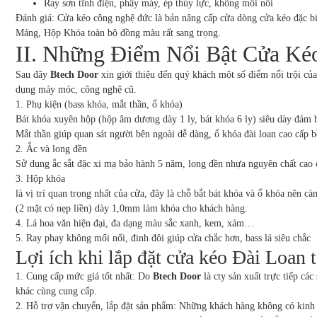
Ray sơn tĩnh điện, phây máy, ép thủy lực, không mối nối
Đánh giá: Cửa kéo công nghệ đức là bản nâng cấp cửa dòng cửa kéo đặc bi
Máng, Hộp Khóa toàn bộ đồng màu rất sang trọng.
II. Những Điểm Nổi Bật Cửa K
Sau đây
Btech Door
xin giới thiệu đến quý khách một số điểm nổi trội củ
dụng máy móc, công nghệ cũ.
1. Phụ kiện (bass khóa, mắt thần, ổ khóa)
Bát khóa xuyên hộp (hộp âm dương dày 1 ly, bát khóa 6 ly) siêu dày đảm 
Mắt thần giúp quan sát người bên ngoài dễ dàng, ổ khóa đài loan cao cấp b
2. Ắc và long đền
Sử dụng ắc sắt đặc xi mạ bảo hành 5 năm, long đền nhựa nguyên chất cao c
3. Hộp khóa
là vị trí quan trọng nhất của cửa, đây là chỗ bắt bát khóa và ổ khóa nên cà
(2 mặt có nẹp liền) dày 1,0mm làm khóa cho khách hàng.
4. Lá hoa văn hiện đại, đa dạng màu sắc xanh, kem, xám…
5. Ray phay không mối nối, đinh đôi giúp cửa chắc hơn, bass lá siêu chắc
Lợi ích khi lắp đặt cửa kéo Đài Loan 
1. Cung cấp mức giá tốt nhất: Do
Btech Door
là cty sản xuất trực tiếp cá
khác cùng cung cấp.
2. Hỗ trợ vận chuyển, lắp đặt sản phẩm: Những khách hàng không có kinh 