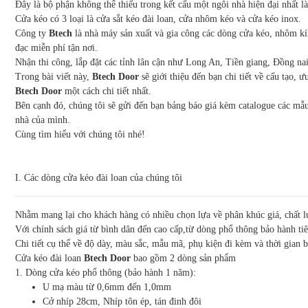
Đây là bộ phận không thể thiếu trong kết cấu một ngôi nhà hiện đại nhất 
Cửa kéo có 3 loại là cửa sắt kéo đài loan, cửa nhôm kéo và cửa kéo inox.
Công ty
Btech
là nhà máy sản xuất và gia công các dòng cửa kéo, nhôm kí
đạc miễn phí tận nơi.
Nhận thi công, lắp đặt các tỉnh lân cận như Long An, Tiền giang, Đồng n
Trong bài viết này,
Btech Door
sẽ giới thiệu đến bạn chi tiết về cấu tạo,
Btech Door
một cách chi tiết nhất.
Bên cạnh đó, chúng tôi sẽ gửi đến bạn bảng báo giá kèm catalogue các mẫ
nhà của mình.
Cùng tìm hiểu với chúng tôi nhé!
I. Các dòng cửa kéo đài loan của chúng tôi
Nhằm mang lại cho khách hàng có nhiều chọn lựa về phân khúc giá, chất l
Với chính sách giá từ bình dân đến cao cấp,từ dòng phổ thông bảo hành ti
Chi tiết cụ thể về độ dày, màu sắc, mẫu mã, phụ kiện đi kèm và thời gian 
Cửa kéo đài loan
Btech Door
bao gồm 2 dòng sản phẩm
1. Dòng cửa kéo phổ thông (bảo hành 1 năm):
U mạ màu từ 0,6mm đến 1,0mm
Cở nhíp 28cm, Nhíp tôn ép, tán đinh đôi