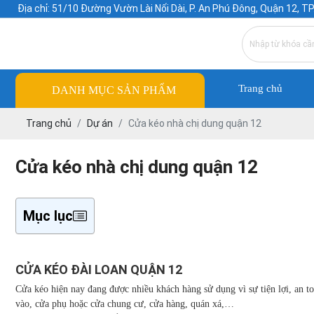
Địa chỉ: 51/10 Đường Vườn Lài Nối Dài, P. An Phú Đông, Quận 12, T
Trang chủ
DANH MỤC SẢN PHẨM
Trang chủ
Dự án
Cửa kéo nhà chị dung quận 12
Cửa kéo nhà chị dung quận 12
Mục lục
CỬA KÉO ĐÀI LOAN QUẬN 12
Cửa kéo hiện nay đang được nhiều khách hàng sử dụng vì sự tiện lợi, an t
vào, cửa phụ hoặc cửa chung cư, cửa hàng, quán xá,…