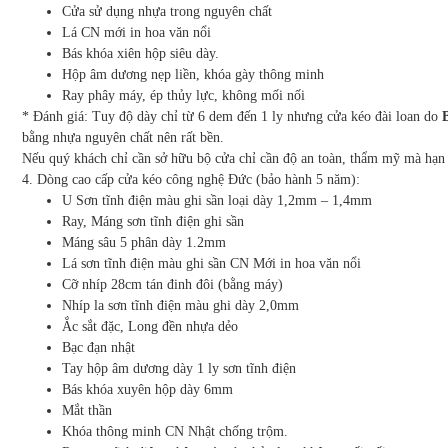
Cửa sử dụng nhựa trong nguyên chất
Lá CN mới in hoa văn nổi
Bás khóa xiên hộp siêu dày.
Hộp âm dương nẹp liền, khóa gày thông minh
Ray phây máy, ép thủy lực, không mối nối
* Đánh giá: Tuy độ dày chỉ từ 6 dem đến 1 ly nhưng cửa kéo đài loan do
bằng nhựa nguyên chất nên rất bền.
Nếu quý khách chỉ cần sở hữu bộ cửa chỉ cần độ an toàn, thẩm mỹ mà hạn h
4. Dòng cao cấp cửa kéo công nghệ Đức (bảo hành 5 năm):
U Sơn tĩnh điện màu ghi sần loại dày 1,2mm – 1,4mm
Ray, Máng sơn tĩnh điện ghi sần
Máng sâu 5 phân dày 1.2mm
Lá sơn tĩnh điện màu ghi sần CN Mới in hoa văn nổi
Cỡ nhíp 28cm tán đinh đôi (bằng máy)
Nhíp la sơn tĩnh điện màu ghi dày 2,0mm
Ắc sắt đặc, Long đền nhựa dẻo
Bạc đạn nhật
Tay hộp âm dương dày 1 ly sơn tĩnh điện
Bás khóa xuyên hộp dày 6mm
Mắt thần
Khóa thông minh CN Nhật chống trộm.