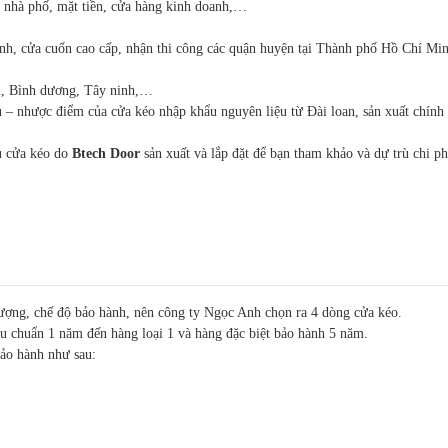
là nhà phố, mặt tiền, cửa hàng kinh doanh,…
nh, cửa cuốn cao cấp, nhận thi công các quận huyện tại Thành phố Hồ Chí Mi
ai, Bình dương, Tây ninh,…
 ưu – nhược điểm của cửa kéo nhập khẩu nguyên liệu từ Đài loan, sản xuất chính 
u cửa kéo do
Btech Door
sản xuất và lắp đặt để bạn tham khảo và dự trù chi p
ượng, chế độ bảo hành, nên công ty Ngọc Anh chọn ra 4 dòng cửa kéo.
êu chuẩn 1 năm đến hàng loại 1 và hàng đặc biệt bảo hành 5 năm.
bảo hành như sau: