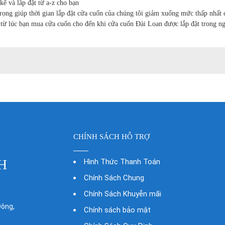
kế và lắp đặt từ a-z cho bạn
ọng giúp thời gian lắp đặt cửa cuốn của chúng tôi giảm xuống mức thấp nhất c
h từ lúc bạn mua cửa cuốn cho đến khi cửa cuốn Đài Loan được lắp đặt trong ng
CHÍNH SÁCH HỖ TRỢ
H
Hình Thức Thanh Toán
Chính Sách Chung
Chính Sách Khuyễn mãi
Đông,
Chính sách bảo mật