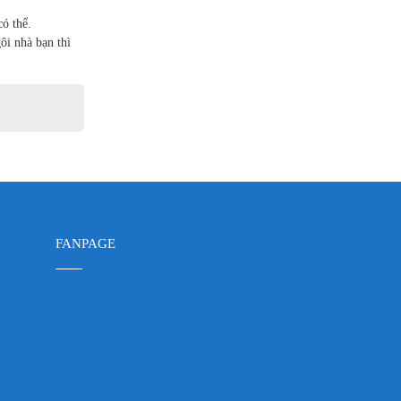
ó thể.
ôi nhà bạn thì
FANPAGE