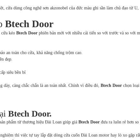
ệt, cửa dùng công nghệ sơn akzonobel của đức màu ghi sần làm chủ đạo từ U,
éo
Btech Door
a cửa kéo
Btech Door
phiên bản mới với nhiều cải tiến so với trước và so với m
bảo an toàn cho cửa, khả năng chống trộm cao.
ền đẹp.
ấp siêu bền bỉ
ng dày, càng chắc chắn là an toàn nhất. Chính vì điều đó,
Btech Door
chọn loạ
tại
Btech Door.
c sản phẩm từ thương hiệu Đài Loan giúp giá
Btech Door
đưa ra luôn rẻ hơn so 
nghiệm thì việc tự tay lắp đặt dòng cửa cuốn Đài Loan motor hay lò xo gặp rấ