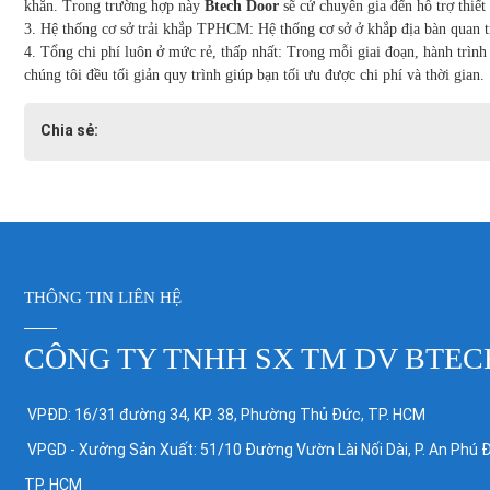
khăn. Trong trường hợp này
Btech Door
sẽ cử chuyên gia đến hỗ trợ thiết 
3. Hệ thống cơ sở trải khắp TPHCM: Hệ thống cơ sở ở khắp địa bàn quan tr
4. Tổng chi phí luôn ở mức rẻ, thấp nhất: Trong mỗi giai đoạn, hành trìn
chúng tôi đều tối giản quy trình giúp bạn tối ưu được chi phí và thời gian.
Chia sẻ:
THÔNG TIN LIÊN HỆ
CÔNG TY TNHH SX TM DV BTEC
VPĐD: 16/31 đường 34, KP. 38, Phường Thủ Đức, TP. HCM
VPGD - Xưởng Sản Xuất: 51/10 Đường Vườn Lài Nối Dài, P. An Phú 
TP. HCM