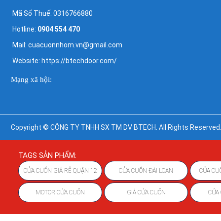
Mã Số Thuế: 0316766880
Hotline:
0904 554 470
Mail: cuacuonnhom.vn@gmail.com
Website: https://btechdoor.com/
Mạng xã hội:
Copyright © CÔNG TY TNHH SX TM DV BTECH. All Rights Reserved.
TAGS SẢN PHẨM:
CỬA CUỐN GIÁ RẺ QUẬN 12
CỬA CUỐN ĐÀI LOAN
CỬA CU
MOTOR CỬA CUỐN
GIÁ CỬA CUỐN
CỬA