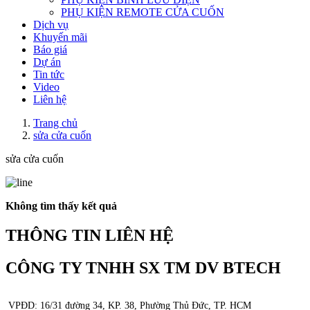
PHỤ KIỆN REMOTE CỬA CUỐN
Dịch vụ
Khuyến mãi
Báo giá
Dự án
Tin tức
Video
Liên hệ
Trang chủ
sửa cửa cuốn
sửa cửa cuốn
Không tìm thấy kết quả
THÔNG TIN LIÊN HỆ
CÔNG TY TNHH SX TM DV BTECH
VPĐD: 16/31 đường 34, KP. 38, Phường Thủ Đức, TP. HCM