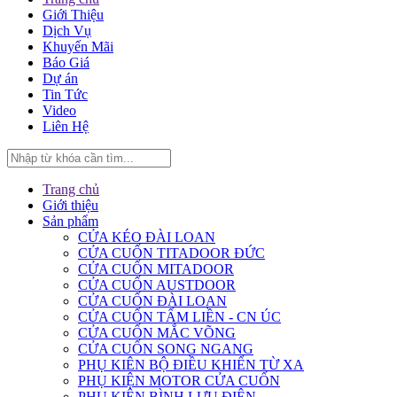
Giới Thiệu
Dịch Vụ
Khuyến Mãi
Báo Giá
Dự án
Tin Tức
Video
Liên Hệ
Trang chủ
Giới thiệu
Sản phẩm
CỬA KÉO ĐÀI LOAN
CỬA CUỐN TITADOOR ĐỨC
CỬA CUỐN MITADOOR
CỬA CUỐN AUSTDOOR
CỬA CUỐN ĐÀI LOAN
CỬA CUỐN TẤM LIỀN - CN ÚC
CỬA CUỐN MẮC VÕNG
CỬA CUỐN SONG NGANG
PHỤ KIÊN BỘ ĐIỀU KHIỂN TỪ XA
PHỤ KIỆN MOTOR CỬA CUỐN
PHỤ KIỆN BÌNH LƯU ĐIỆN