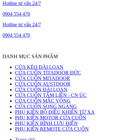
Hotline tư vấn 24/7
0904 554 470
Hotline tư vấn 24/7
0904 554 470
DANH MỤC SẢN PHẨM
CỬA KÉO ĐÀI LOAN
CỬA CUỐN TITADOOR ĐỨC
CỬA CUỐN MITADOOR
CỬA CUỐN AUSTDOOR
CỬA CUỐN ĐÀI LOAN
CỬA CUỐN TẤM LIỀN - CN ÚC
CỬA CUỐN MẮC VÕNG
CỬA CUỐN SONG NGANG
PHỤ KIÊN BỘ ĐIỀU KHIỂN TỪ XA
PHỤ KIỆN MOTOR CỬA CUỐN
PHỤ KIỆN BÌNH LƯU ĐIỆN
PHỤ KIỆN REMOTE CỬA CUỐN
Trang chủ