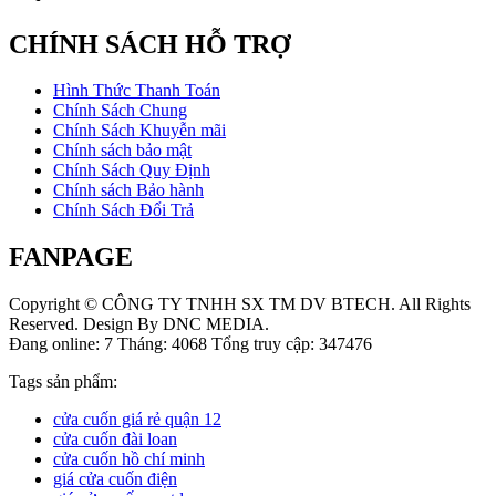
CHÍNH SÁCH HỖ TRỢ
Hình Thức Thanh Toán
Chính Sách Chung
Chính Sách Khuyễn mãi
Chính sách bảo mật
Chính Sách Quy Định
Chính sách Bảo hành
Chính Sách Đổi Trả
FANPAGE
Copyright © CÔNG TY TNHH SX TM DV BTECH. All Rights
Reserved. Design By DNC MEDIA.
Đang online: 7
Tháng: 4068
Tổng truy cập: 347476
Tags sản phẩm:
cửa cuốn giá rẻ quận 12
cửa cuốn đài loan
cửa cuốn hồ chí minh
giá cửa cuốn điện