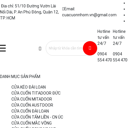
Địa chỉ: 51/10 Đường Vườn Lài
Email:
Nối Dài, P. An Phú Đông, Quận 12,
cuacuonnhom.vn@gmail.com
TP. HCM
Hotline
Hotline
tư vấn
tư vấn
24/7
24/7
0904
0904
554 470
554 470
DANH MỤC SẢN PHẨM
CỬA KÉO ĐÀI LOAN
CỬA CUỐN TITADOOR ĐỨC
CỬA CUỐN MITADOOR
CỬA CUỐN AUSTDOOR
CỬA CUỐN ĐÀI LOAN
CỬA CUỐN TẤM LIỀN - CN ÚC
CỬA CUỐN MẮC VÕNG