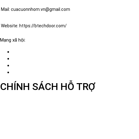
Mail: cuacuonnhom.vn@gmail.com
Website: https://btechdoor.com/
Mạng xã hội:
CHÍNH SÁCH HỖ TRỢ
Hình Thức Thanh Toán
Chính Sách Chung
Chính Sách Khuyễn mãi
Chính sách bảo mật
Chính Sách Quy Định