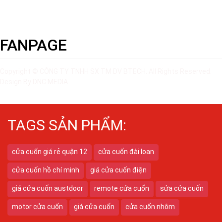
Chính sách Bảo hành
Chính Sách Đổi Trả
FANPAGE
Copyright © CÔNG TY TNHH SX TM DV BTECH. All Rights Reserved.
Design By DNC MEDIA.
Đang online: 4
Tháng: 3821
Tổng truy cập: 347229
TAGS SẢN PHẨM:
cửa cuốn giá rẻ quận 12
cửa cuốn đài loan
cửa cuốn hồ chí minh
giá cửa cuốn điện
giá cửa cuốn austdoor
remote cửa cuốn
sửa cửa cuốn
motor cửa cuốn
giá cửa cuốn
cửa cuốn nhôm