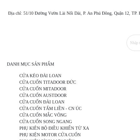
Địa chỉ: 51/10 Đường Vườn Lài Nối Dài, P. An Phú Đông, Quận 12, TP
DANH MỤC SẢN PHẨM
CỬA KÉO ĐÀI LOAN
CỬA CUỐN TITADOOR ĐỨC
CỬA CUỐN MITADOOR
CỬA CUỐN AUSTDOOR
CỬA CUỐN ĐÀI LOAN
CỬA CUỐN TẤM LIỀN - CN ÚC
CỬA CUỐN MẮC VÕNG
CỬA CUỐN SONG NGANG
PHỤ KIÊN BỘ ĐIỀU KHIỂN TỪ XA
PHỤ KIỆN MOTOR CỬA CUỐN