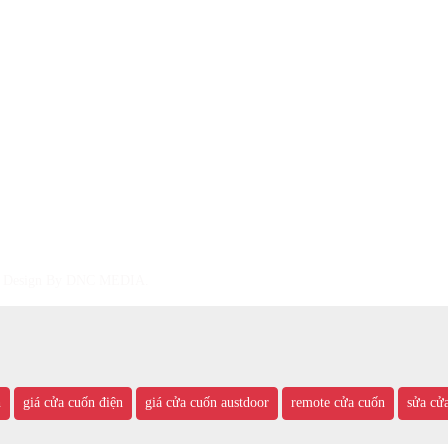
. Design By DNC MEDIA.
h
giá cửa cuốn điện
giá cửa cuốn austdoor
remote cửa cuốn
sửa cử