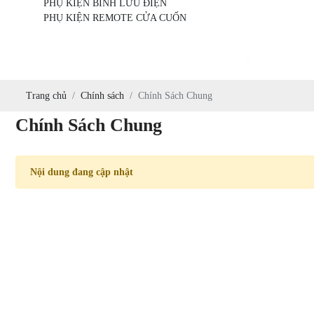
PHỤ KIỆN BÌNH LƯU ĐIỆN
PHỤ KIỆN REMOTE CỬA CUỐN
Trang chủ
Giới Thiệu
Dịch Vụ
Khuyến
Trang chủ
Chính sách
Chính Sách Chung
Chính Sách Chung
Nội dung đang cập nhật