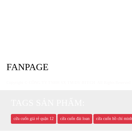
Hình Thức Thanh Toán
Chính Sách Chung
Chính Sách Khuyễn mãi
Chính sách bảo mật
Chính Sách Quy Định
Chính sách Bảo hành
Chính Sách Đổi Trả
FANPAGE
Copyright © CÔNG TY TNHH SX TM DV BTECH. All Rights Reserved
TAGS SẢN PHẨM:
cửa cuốn giá rẻ quận 12
cửa cuốn đài loan
cửa cuốn hồ chí min