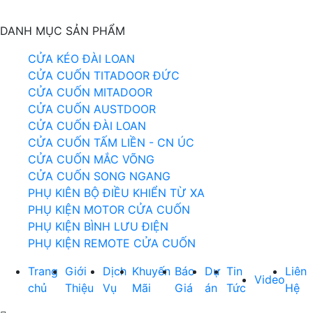
DANH MỤC SẢN PHẨM
CỬA KÉO ĐÀI LOAN
CỬA CUỐN TITADOOR ĐỨC
CỬA CUỐN MITADOOR
CỬA CUỐN AUSTDOOR
CỬA CUỐN ĐÀI LOAN
CỬA CUỐN TẤM LIỀN - CN ÚC
CỬA CUỐN MẮC VÕNG
CỬA CUỐN SONG NGANG
PHỤ KIÊN BỘ ĐIỀU KHIỂN TỪ XA
PHỤ KIỆN MOTOR CỬA CUỐN
PHỤ KIỆN BÌNH LƯU ĐIỆN
PHỤ KIỆN REMOTE CỬA CUỐN
Trang
Giới
Dịch
Khuyến
Báo
Dự
Tin
Liên
Video
chủ
Thiệu
Vụ
Mãi
Giá
án
Tức
Hệ